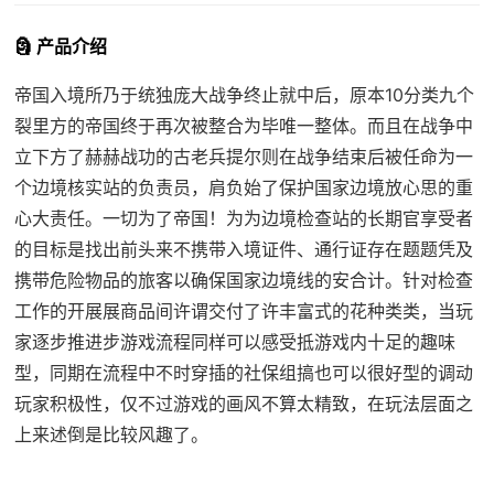
🗿 产品介绍
帝国入境所乃于统独庞大战争终止就中后，原本10分类九个
裂里方的帝国终于再次被整合为毕唯一整体。而且在战争中
立下方了赫赫战功的古老兵提尔则在战争结束后被任命为一
个边境核实站的负责员，肩负始了保护国家边境放心思的重
心大责任。一切为了帝国！为为边境检查站的长期官享受者
的目标是找出前头来不携带入境证件、通行证存在题题凭及
携带危险物品的旅客以确保国家边境线的安合计。针对检查
工作的开展展商品间许谓交付了许丰富式的花种类类，当玩
家逐步推进步游戏流程同样可以感受抵游戏内十足的趣味
型，同期在流程中不时穿插的社保组搞也可以很好型的调动
玩家积极性，仅不过游戏的画风不算太精致，在玩法层面之
上来述倒是比较风趣了。