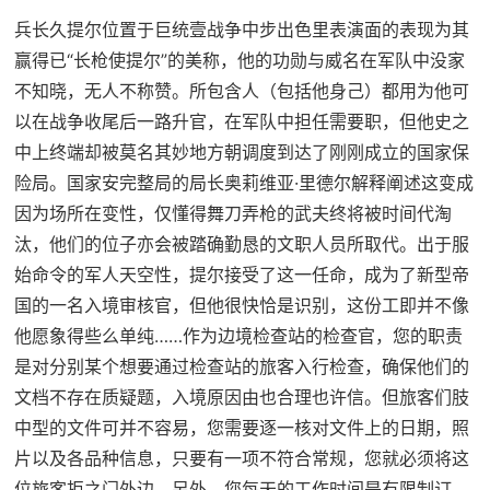
兵长久提尔位置于巨统壹战争中步出色里表演面的表现为其
赢得已“长枪使提尔”的美称，他的功勋与威名在军队中没家
不知晓，无人不称赞。所包含人（包括他身己）都用为他可
以在战争收尾后一路升官，在军队中担任需要职，但他史之
中上终端却被莫名其妙地方朝调度到达了刚刚成立的国家保
险局。国家安完整局的局长奥莉维亚·里德尔解释阐述这变成
因为场所在变性，仅懂得舞刀弄枪的武夫终将被时间代淘
汰，他们的位子亦会被踏确勤恳的文职人员所取代。出于服
始命令的军人天空性，提尔接受了这一任命，成为了新型帝
国的一名入境审核官，但他很快恰是识别，这份工即并不像
他愿象得些么单纯……作为边境检查站的检查官，您的职责
是对分别某个想要通过检查站的旅客入行检查，确保他们的
文档不存在质疑题，入境原因由也合理也许信。但旅客们肢
中型的文件可并不容易，您需要逐一核对文件上的日期，照
片以及各品种信息，只要有一项不符合常规，您就必须将这
位旅客拒之门外边。另外，您每天的工作时间是有限制订