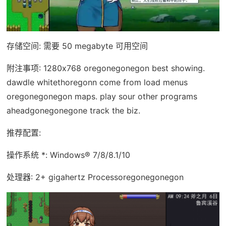
存储空间: 需要 50 megabyte 可用空间
附注事项: 1280x768 oregonegonegon best showing.
dawdle whitethoregonn come from load menus
oregonegonegon maps. play sour other programs
aheadgonegonegone track the biz.
推荐配置:
操作系统 *: Windows® 7/8/8.1/10
处理器: 2+ gigahertz Processoregonegonegon