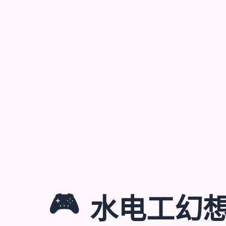
🎮
水电工幻