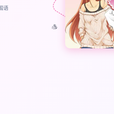
行国语
🎊