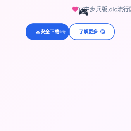
官中步兵版,dlc流
🎮
🤔
安全下载
了解更多
💫
✨
⭐