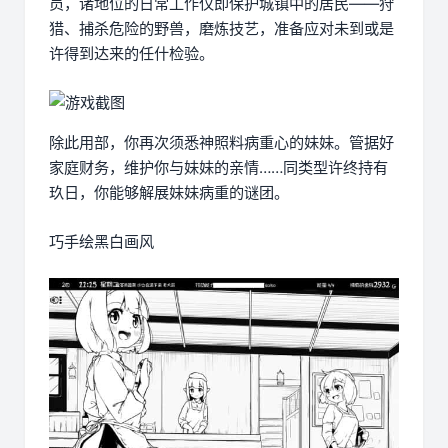
员，诸地位的日常工作仅即保护城镇中的居民——狩
猎、捕杀危险的野兽，磨炼技艺，准备应对未到或是
许得到达来的任什检验。
除此用部，你再次须悉神照料病重心的妹妹。管据好
家庭财务，维护你与妹妹的亲情……同类型许终持有
玖日，你能够解展妹妹病重的谜团。
巧手绘黑白画风