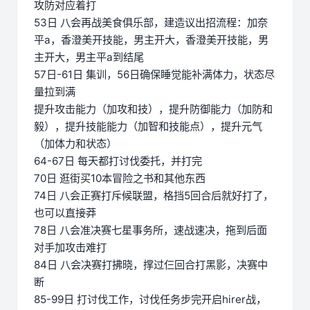
攻防对应着打
53日 八会再战美食俱乐部，建造议出招流程：加奈
平a，香澄美开技能，男主开大，香澄美开技能，男
主开大，男主平a到结尾
57日-61日 集训，56日确保睡觉能补满体力，状态尽
量拉到满
提升攻击能力（加攻和技），提升防御能力（加防和
毅），提升技能能力（加智和技能点），提升元气
（加体力和状态）
64-67日 每天都打讨伐委托，并打完
70日 逛街买10本冒险之书和其他东西
74日 八会正赛打斥候联盟，格挡5回合后就好打了，
也可以直接莽
78日 八会准决赛七星事务所，速战速决，拖到后面
对手加攻击难打
84日 八会决赛打拂晓，撑过仨回合打黑影，决赛中
断
85-99日 打讨伐工作，讨伐任务步完开启hirer战，