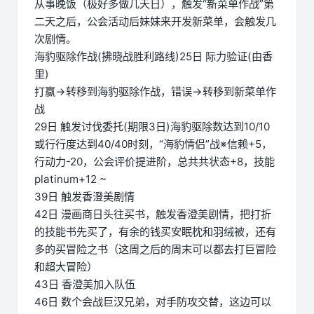
从事晚饭（极好多做几天日），触发“新菜单作战”第
二天之后，公会活动后妹妹来开发新菜单，会触发几
次剧情。
海豹驱除作战(拂晓战胜利路线)25日 际力验证(由香
里)
打赢→转移到海豹驱除作战，错误→转移到新菜单作
战
29日 触发讨伐委托(期限3日)海豹驱除数达到10/10
或行行度达到40/40时刻，“海豹情侣”战※信赖+5，
行动力-20，公会评价提进阶，总共共状态+8，技能
platinum+12 ~
39日 触发香澄美剧情
42日 漫画商日头往买书，触发香澄美剧情，把打折
的技能书先买了，有余的钱买安眠枕和羽绒被，还有
多的买冒险之书（这周之后的周末可以都去打巨冒险
和超大冒险）
43日 香澄美加入队伍
46日 数个会战巨汉兄弟，对手防攻交替，这边可以