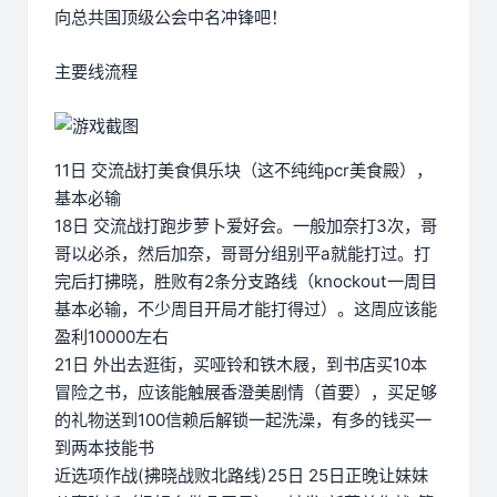
向总共国顶级公会中名冲锋吧！
主要线流程
11日 交流战打美食俱乐块（这不纯纯pcr美食殿），
基本必输
18日 交流战打跑步萝卜爱好会。一般加奈打3次，哥
哥以必杀，然后加奈，哥哥分组别平a就能打过。打
完后打拂晓，胜败有2条分支路线（knockout一周目
基本必输，不少周目开局才能打得过）。这周应该能
盈利10000左右
21日 外出去逛街，买哑铃和铁木屐，到书店买10本
冒险之书，应该能触展香澄美剧情（首要），买足够
的礼物送到100信赖后解锁一起洗澡，有多的钱买一
到两本技能书
近选项作战(拂晓战败北路线)25日 25日正晚让妹妹