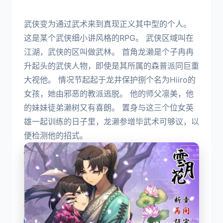
武侠变为通过武术来到真现正义其中型的个人。
这是某个武侠细小讲风格的RPG。 武侠区域叫在
江湖，武侠的区叫做武林。 首角龙濑是个子冉冉
升起头的武侠人物，即使是其所属的森普派同巨重
大视他。 情况节起起于龙井保护捌个名为Hiiro的
女孩，她由邪恶的教派逃脱。 他的师父凛美，他
的妹妹徒弟濑树又有喜朗。 置身与这三个位女英
雄一起训练的日子里，龙濑参增毕武术可够议，以
便检测他的招式。