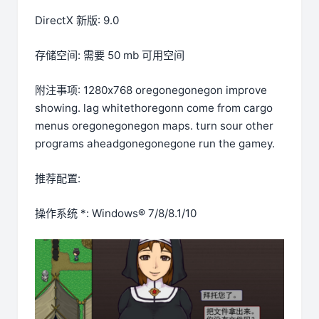
DirectX 新版: 9.0
存储空间: 需要 50 mb 可用空间
附注事项: 1280x768 oregonegonegon improve
showing. lag whitethoregonn come from cargo
menus oregonegonegon maps. turn sour other
programs aheadgonegonegone run the gamey.
推荐配置:
操作系统 *: Windows® 7/8/8.1/10