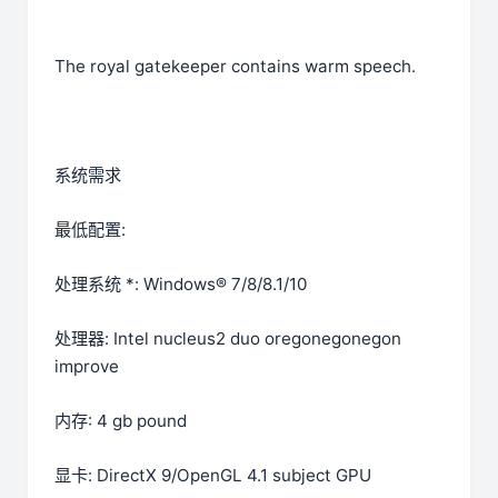
The royal gatekeeper contains warm speech.
系统需求
最低配置:
处理系统 *: Windows® 7/8/8.1/10
处理器: Intel nucleus2 duo oregonegonegon
improve
内存: 4 gb pound
显卡: DirectX 9/OpenGL 4.1 subject GPU