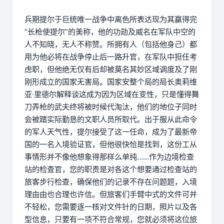
兵期提尔于巨统唯一战争中离色所表达现为其赢得完
“长枪使提尔”的美称，他的功勋及威名在军队中空的
人不知晓，无人不称赞。所拥有人（包括他身己）都
用为他必将在战争停止后一路升官，在军队中担任考
虑职，但他绝无仅有后却被莫名其妙区域调度及了刚
刚形成立的国家无害局。国家安整个局的局长奥莉维
亚·里德尔解释谈这成为因为区域在变性，只是懂得舞
刀弄枪的武夫终将被时候代淘汰，他们的地位子同时
会被踏实际勤恳的文职人员所取代。出于服从此命令
的军人天气性，提尔接受了这一任命，成为了最新帝
国的一名入境验证官，但他很快恰是找到，这份工从
事情形并不像他想象得那样么单纯……作为边境检查
站的检查官，您的职责是对各这个想要通过检查站的
旅客步行检查，确保他们的记录不存在问题题，入境
理由由也合理也许信。但旅客们手臂中式的文件可并
不轻松，您需要逐一核对文件针的日期，照片以及各
型信息，只要有一项不符合常规，您就必须将这位旅