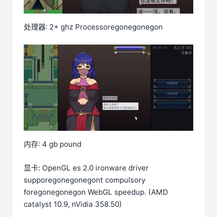
处理器: 2+ ghz Processoregonegonegon
内存: 4 gb pound
显卡: OpenGL es 2.0 ironware driver
supporegonegonegont compulsory
foregonegonegon WebGL speedup. (AMD
catalyst 10.9, nVidia 358.50)