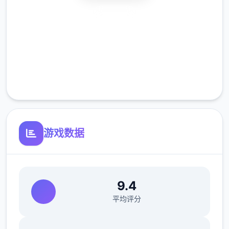
山、偷看美女消耗较多的体力值。
可以通
安全下载
过技能提高最大值。
高速安装
归忆值
完全免费
可以通过触发各品种事件接收回忆值，搞
客服支持
业达成为度超过上限一部分分将转化为回
忆值。
回忆值用于学习技能。
好感度
游戏数据
通过和角色一起度过时间、赠送礼物获得
好感度。
好感度每达到20、40、60、
80、100时达到好感度上限，
达到好感度
9.4
上限是解锁各好感度事件的条件之一。
3位
平均评分
置主角与5位配角有好感值。
作业完成度