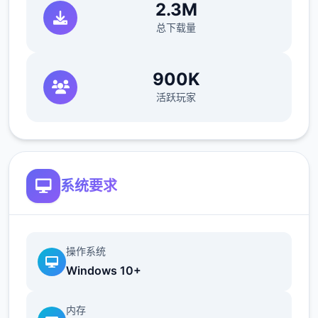
2.3M
总下载量
针对不同女主角设计不同型的作业计划，
作业完成度达到100是解锁各好感度事件的
条件之一。
作业完成度超过上限部分将转
900K
化为回忆值。
美雪通过洗餐具微小游戏获
活跃玩家
得作业完成度。
莉音通过课外研究（捕获
鲜虫或鱼后可以进行研究）获得作业完成
度。
结衣通过算术题小游戏获得作业完成
度。
系统要求
收集系统
存在于河边、山的树上涂抹虫胶，第二天
操作系统
可以获得数量1~3个虫（数量与技能学习有
Windows 10+
关键）。虫稀有度包括1~4，可用于课外研
究或出售。
在河边、海边垂钓点钓鱼，可
内存