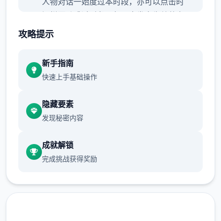
人物对话一始度过本时段，亦可以点击时
间栏要动跳过时段。
每周末发产生总共家
出门旅行事件，占用至傍晚时段。
攻略提示
行动点数
新手指南
快速上手基础操作
大不稀少数行为（对话、撒娇、钓鱼候）
都需欲消耗一点行动点数。
利用道具可以
隐藏要素
恢复行动点数，每一时段切换后恢复行动
发现秘密内容
点数至超大值。
爬山（山）、偷观美女
（海边）消耗本时段所带有行动点数，触
成就解锁
发后强制切换抵达下一时段。
随着游戏进
完成挑战获得奖励
步程和本领学问习，行动点数最大值可以
增上。
技能够系统