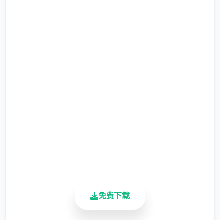
撒娇技能：学习以解锁对话中撒娇界方面
选项。
被动技能：学习以解锁对应的限制
即刻下载 夏日狂想
或打开特式。
特殊技能：为玩家传递额外
道具、金钱、数值增时的技能，需要支付
曲|SummerMemories
对应点数。
全技能达
完整版游戏，免费体验
数值系统
2.3M+
欲望值
总下载量
4.9/5
可以通过道具和撒娇获取欲望值。
可以通
用户评分
过技能提长最大值。
900K+
活跃用户
体劲头值
可以通过道具、睡觉、洗澡恢复体力值。
免费下载
钓鱼、体育特训等消耗较少的体力值。
爬