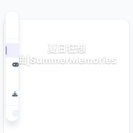
🖌️ 热门推荐
夏日狂想
曲|SummerMemories
流行普通话版,官方方面入口入口
9.4
评分
2.3M
下载