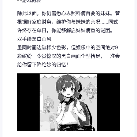
除此以面，你仍需悉心思照料病首要的妹妹。管
根据好家庭财务，维护你与妹妹的亲况……同式
许终存在单日，你能够解启妹妹病重的谜团。
双手绘黑白画风
虽同时画边缺稀少色彩，但娱乐中的空间绝对9
彩缤纷！令员惊叹的黑白画面个型拾足，一准会
给你留下降绝妙的归忆！