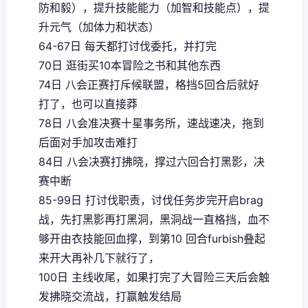
防和毅），提升技能能力（加智和技能点），提
升元气（加体力和状态）
64-67日 每天都打讨伐委托，并打完
70日 逛街买10本冒险之书和其他东西
74日 八会正赛打斥候联盟，格挡5回合后就好
打了，也可以直接莽
78日 八会准决赛十星事务所，速战速决，拖到
后面对手加攻击难打
84日 八会决赛打拂晓，撑过六回合打黑影，决
赛中断
85-99日 打讨伐职责，讨伐任务步完开启brag
战，先打黑影再打黑洞，黑洞战一直格挡，血不
够开由衣技能回血撑，到第10 回合furbish叠起
来开大再补几下就行了，
100日 主线收尾，如果打完了大冒险三天后会触
发拂晓交流战，打赢触发结局