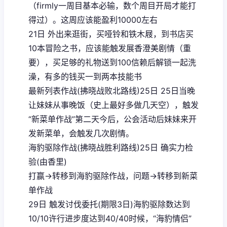
（firmly一周目基本必输，数个周目开局才能打
得过）。这周应该能盈利10000左右
21日 外出来逛街，买哑铃和铁木屐，到书店买
10本冒险之书，应该能触发展香澄美剧情（重
要），买足够的礼物送到100信赖后解锁一起洗
澡，有多的钱买一到两本技能书
最新列表作战(拂晓战败北路线)25日 25日当晚
让妹妹从事晚饭（史上最好多做几天空），触发
“新菜单作战”第二天今后，公会活动后妹妹来开
发新菜单，会触发几次剧情。
海豹驱除作战(拂晓战胜利路线)25日 确实力检
验(由香里)
打赢→转移到海豹驱除作战，问题→转移到新菜
单作战
29日 触发讨伐委托(期限3日)海豹驱除数达到
10/10许行进步度达到40/40时候，“海豹情侣”