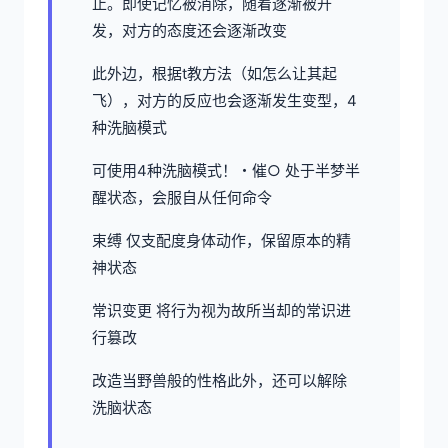
止。即使记忆被消除，随着逐渐被开
发，对方的态度还会逐渐改变
此外边，根据t教方法（如怎么让其起
飞），对方的反应也会逐渐发生变型，4
种洗脑模式
可使用4种洗脑模式！・催○ 处于半梦半
醒状态，会服自从任何命令
束缚 仅支配度身体动作，保留原本的精
神状态
常识变更 将行为视为故所当却的常识进
行篡改
改造当野兽般的性格此外，还可以解除
洗脑状态