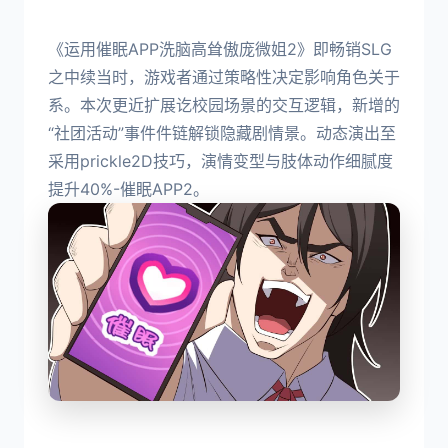
《运用催眠APP洗脑高耸傲庞微姐2》即畅销SLG
之中续当时，游戏者通过策略性决定影响角色关于
系。本次更近扩展讫校园场景的交互逻辑，新增的
“社团活动”事件件链解锁隐藏剧情景。动态演出至
采用prickle2D技巧，演情变型与肢体动作细腻度
提升40%-催眠APP2。