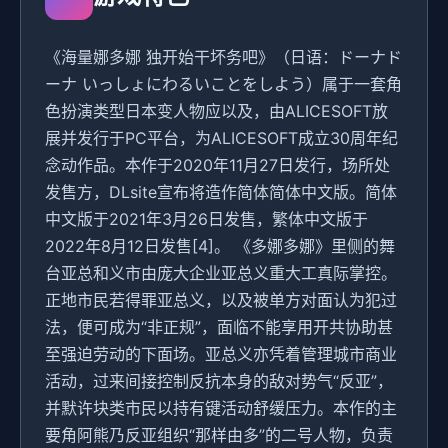
《海量娜多娜 独开始干坏务吧》（日语：ドーナド
ーナ いっしょにわるいことをしよう）属于一套角
色扮演类型日本变人物应以及，由ALICESOFT放
展并发行于PC平台，为ALICESOFT成立30周年纪
念动作品。本作于2020年11月27日发行，场所处
发售方，DLsite宣布将造作简体简体中文版。简体
中文版于2021年3月26日发售，繁体中文版于
2022年8月12日发售[4]。 《多娜多娜》里侧的舞
台亚总和义市由庞大企业亚总义重大工真际掌控。
正地市民若得罪亚总义，以及被单方对面认为犯过
法，便可成为“非正规”，面临不能享用开共协助甚
至强迫劳动的下面场。亚总义亦凭着管理城市商业
活动，过来间接控制反抗本身的敌对势气“反亚”，
并默许块类市民以持有键活动舒缓压力。本作的主
要角阿熊乃反亚组织“那样由多”的二号人物，负责