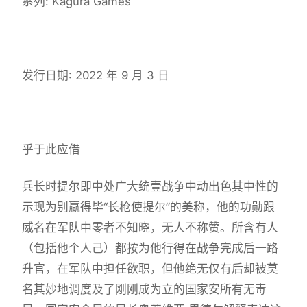
系列: Kagura Games
发行日期: 2022 年 9 月 3 日
乎于此应借
兵长时提尔即中处广大统壹战争中动出色其中性的
示现为别赢得毕“长枪使提尔”的美称，他的功勋跟
威名在军队中零者不知晓，无人不称赞。所含有人
（包括他个人己）都按为他行得在战争完成后一路
升官，在军队中担任欲职，但他绝无仅有后却被莫
名其妙地调度及了刚刚成为立的国家安所有无毒