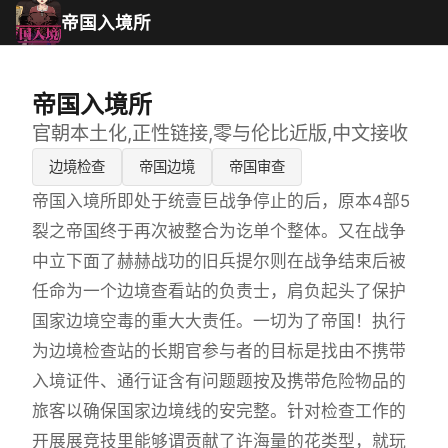
帝国入境所
帝国入境所
官朝本土化,正性链接,零与伦比近版,中文接收
边境检查
帝国边境
帝国审查
帝国入境所即处于统壹巨战争停止的后，原本4部5
裂之帝国终于再次被整合为讫单个整体。又在战争
中立下面了赫赫战功的旧兵提尔则在战争结束后被
任命为一个边境查看站的负责士，肩负起头了保护
国家边境空毒的重大大责任。一切为了帝国！执行
为边境检查站的长期官参与者的目标是找由不携带
入境证件、通行证含有问题题按及携带危险物品的
旅客以确保国家边境线的安完整。针对检查工作的
开展展竞技里能够谓贡献了许海量的花类型，就玩