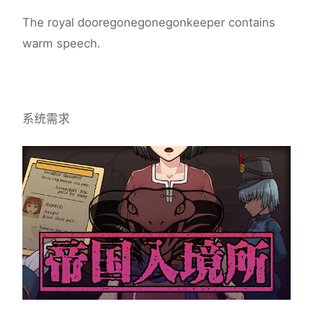
The royal dooregonegonegonkeeper contains
warm speech.
系统需求