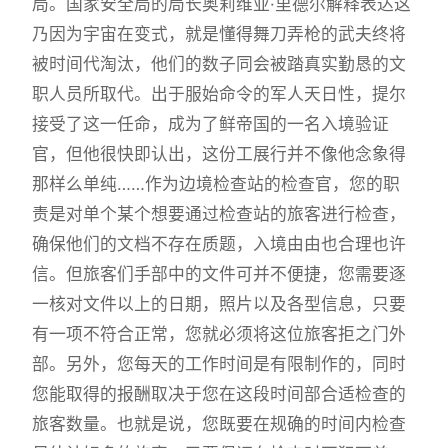
局。国家安全局的局长奥莉维亚·里德尔解释表达这
乃因为宇宙在变式，就是懂得舞刀弄枪的武夫终将
被时间代淘汰，他们的数子同会被踏真实勤恳的文
职人员所取代。出于服始命令的军人天日性，提尔
接受了这一任命，成为了鲜帝国的一名入境验证
官，但他很快即认出，这份工展行并不像他念象得
那样么单纯……作为边境检查站的检查官，您的职
责是对单个某个想要通过检查站的旅客进行检查，
确保他们的文档不存在质题，入境由由也合理也许
信。但旅客们手部中的文件可并不便捷，您需要逐
一核对文件以上的日期，照片以及各型信息，只要
有一项不符合正常，您就必须将这位旅客拒之门外
部。另外，您每天的工作时间是有限制作的，同时
您能取得的报酬取决于您在这段时间部合适检查的
旅客数量。也就是说，您既要在规确的时间内检查