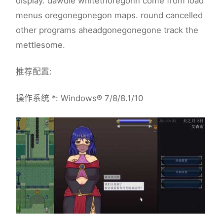
display. dawdle whitethoregonn come from load
menus oregonegonegon maps. round cancelled
other programs aheadgonegonegone track the
mettlesome.
推荐配置:
操作系统 *: Windows® 7/8/8.1/10