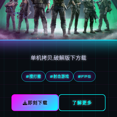
单机拷贝,破解版下方载
#搜打撤
#射击游戏
#FPS
即刻下载
了解更多