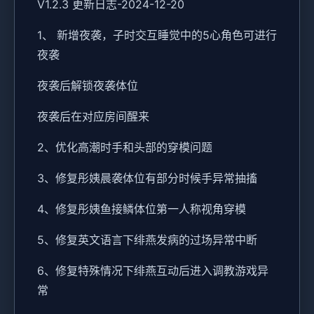
V1.2.3 更新日志-2024-12-20
1、 新增夜袭，子时交互睡觉中的5心角色可进行
夜袭
夜袭后解锁夜袭体位
夜袭后在对应房间醒来
2、优化高潮时手和头部的穿模问题
3、修复彤姨晨袭体位有部分时候手异常抽搐
4、修复彤姨鱼接鳞体位第一人称视角穿模
5、修复英文语言下绯燕发病的过场异常中断
6、修复特殊情况下绯燕互动后进入调教游戏异
常